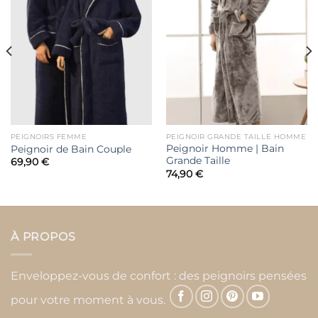
à la liste
à la liste
de
de
souhaits
souhaits
PEIGNOIRS FEMME
PEIGNOIR GRANDE TAILLE HOMME
Peignoir Homme | Bain
Peignoir de Bain Couple
Grande Taille
69,90
€
74,90
€
À PROPOS
Enveloppez-vous de confort : des peignoirs pensées
pour votre moment à vous.