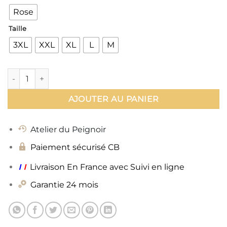
Rose
Taille
3XL
XXL
XL
L
M
quantité de Peignoir Femme Original
AJOUTER AU PANIER
Atelier du Peignoir
Paiement sécurisé CB
ı
ı
Livraison En France avec Suivi en ligne
Garantie 24 mois