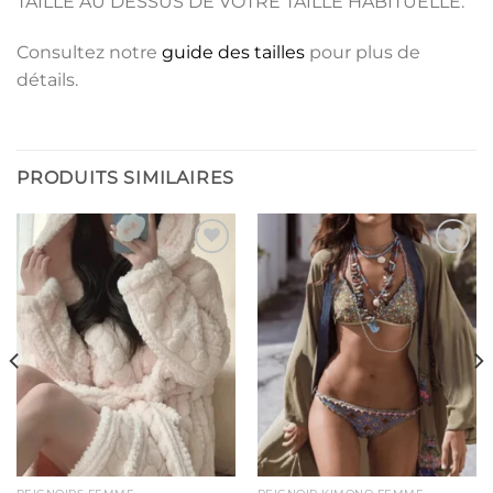
TAILLE AU DESSUS DE VOTRE TAILLE HABITUELLE.
Consultez notre
guide des tailles
pour plus de
détails.
PRODUITS SIMILAIRES
Ajouter
Ajouter
à la liste
à la liste
de
de
souhaits
souhaits