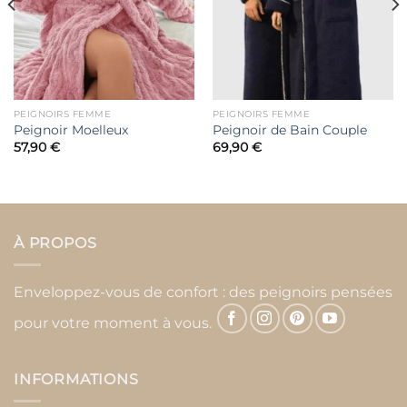
PEIGNOIRS FEMME
PEIGNOIRS FEMME
Peignoir Moelleux
Peignoir de Bain Couple
57,90
€
69,90
€
À PROPOS
Enveloppez-vous de confort : des peignoirs pensées
pour votre moment à vous.
INFORMATIONS