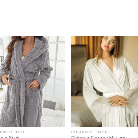
Ajouter
Ajout
à la liste
à la li
de
de
souhaits
souha
NOIRS FEMME
PEIGNOIRS FEMME
noir Epais
Peignoir Femme Mariage