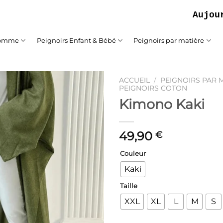
Aujourd'hui
Homme
Peignoirs Enfant & Bébé
Peignoirs par matière
ACCUEIL
/
PEIGNOIRS PAR 
PEIGNOIRS COTON
Kimono Kaki
Ajouter
à la liste
de
souhaits
49,90
€
Couleur
Kaki
Taille
XXL
XL
L
M
S