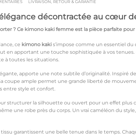
MENTAIRES
LIVRAISON, RETOUR & GARANTIE
élégance décontractée au cœur d
porter ? Ce
kimono kaki femme
est la pièce parfaite pou
dance, ce
kimono kaki
s’impose comme un essentiel du 
l tout en apportant une touche sophistiquée à vos tenues
e à toutes les situations.
 élégante, apporte une note subtile d’originalité. Inspiré 
. Sa coupe ample permet une grande liberté de mouveme
entre style et confort.
r structurer la silhouette ou ouvert pour un effet plus 
même une robe près du corps. Un vrai caméléon du style, 
u tissu garantissent une belle tenue dans le temps. Chaq