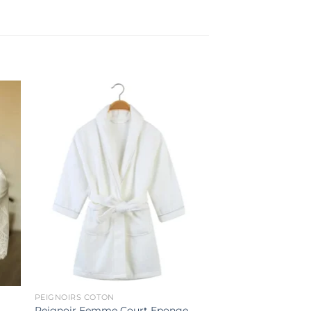
er
Ajouter
ste
à la liste
de
its
souhaits
PEIGNOIRS COTON
Peignoir Femme Court Eponge