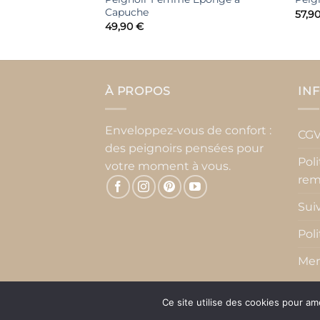
Capuche
57,9
49,90
€
À PROPOS
IN
Enveloppez-vous de confort :
CG
des peignoirs pensées pour
Pol
votre moment à vous.
rem
Sui
Pol
Men
Ce site utilise des cookies pour am
Copyright 2026 ©
Atelierdupeignoir.fr