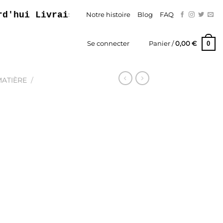
 Livraison Gratuite – Paiement En Trois F
Notre histoire
Blog
FAQ
0
Se connecter
Panier /
0,00
€
MATIÈRE
/