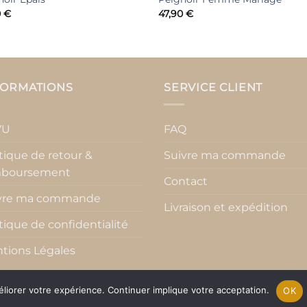
0
€
47,90
€
FORMATIONS
SERVICE CLIENT
VU
FAQ
itique de retour &
Suivre ma commande
boursement
Contact
vre ma commande
Livraison et expédition
itique de confidentialité
tions Légales
éliorer votre expérience. Continuer implique votre acceptation.
OK