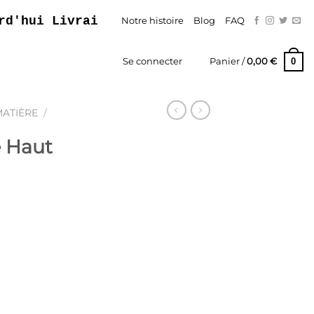
 Livraison Gratuite – Paiement En Trois 
Notre histoire
Blog
FAQ
0
Se connecter
Panier /
0,00
€
MATIÈRE
/
 Haut