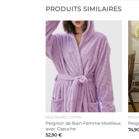
PRODUITS SIMILAIRES
Ajouter
Ajouter
à la liste
à la liste
de
de
souhaits
souhaits
PEIGNOIRS COTON
PEIG
Peignoir de Bain Femme Moelleux
Serviette
Peig
avec Capuche
74,9
52,90
€