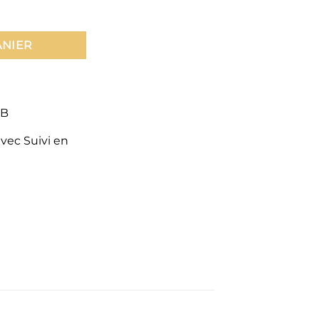
aut
ANIER
CB
avec Suivi en