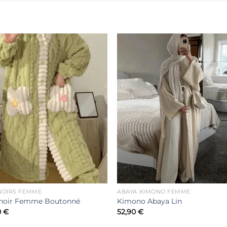
Ajouter
Ajout
à la liste
à la li
de
de
souhaits
souha
NOIRS FEMME
ABAYA KIMONO FEMME
noir Femme Boutonné
Kimono Abaya Lin
0
€
52,90
€