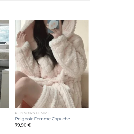
er
Ajouter
ste
à la liste
de
its
souhaits
PEIGNOIRS FEMME
Peignoir Femme Capuche
79,90
€