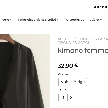
Aujourd'hui
Homme
Peignoirs Enfant & Bébé
Peignoirs par matière
ACCUEIL
/
PEIGNOIRS PAR 
PEIGNOIRS COTON
kimono femme
Ajouter
à la liste
de
souhaits
32,90
€
Couleur
Noir
Beige
Taille
M
S