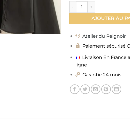
quantité de kimono femme H
AJOUTER AU P
Atelier du Peignoir
Paiement sécurisé 
ı
ı
Livraison En France 
ligne
Garantie 24 mois