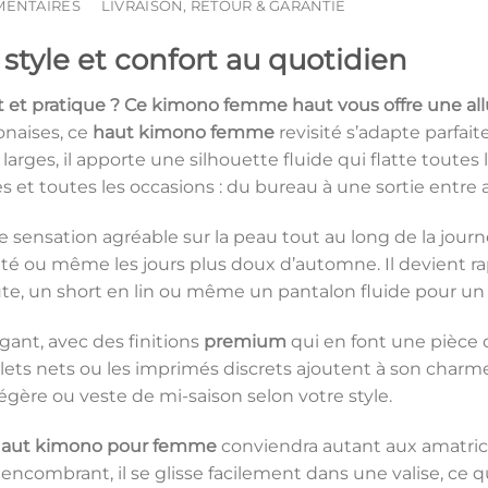
MENTAIRES
LIVRAISON, RETOUR & GARANTIE
tyle et confort au quotidien
 et pratique ? Ce
kimono femme haut
vous offre une allu
onaises, ce
haut kimono femme
revisité s’adapte parfa
rges, il apporte une silhouette fluide qui flatte toutes
es et toutes les occasions : du bureau à une sortie entre 
 sensation agréable sur la peau tout au long de la jour
 l’été ou même les jours plus doux d’automne. Il devient
haute, un short en lin ou même un pantalon fluide pour u
égant, avec des finitions
premium
qui en font une pièce 
ets nets ou les imprimés discrets ajoutent à son charme
gère ou veste de mi-saison selon votre style.
aut kimono pour femme
conviendra autant aux amatrice
 encombrant, il se glisse facilement dans une valise, ce 