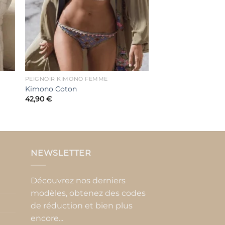
PEIGNOIR KIMONO FEMME
Kimono Coton
42,90
€
NEWSLETTER
Découvrez nos derniers
modèles, obtenez des codes
de réduction et bien plus
encore...