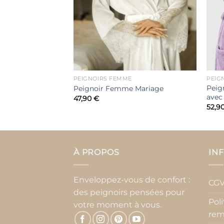
PEIGNOIRS FEMME
PEIG
 Eponge à
Peig
Peignoir Femme Mariage
avec
47,90
€
52,9
À PROPOS
IN
Enveloppez-vous de confort :
CG
des peignoirs pensées pour
Pol
votre moment à vous.
rem