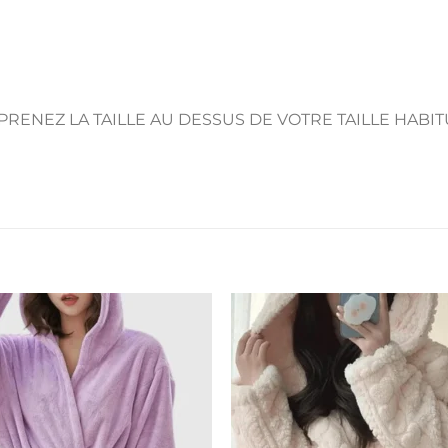
PRENEZ LA TAILLE AU DESSUS DE VOTRE TAILLE HABIT
Ajouter
Ajout
à la liste
à la li
de
de
souhaits
souha