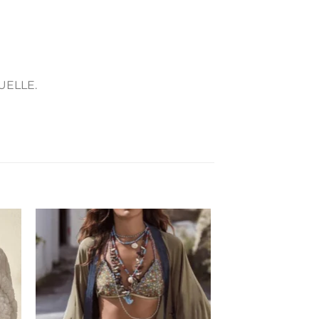
UELLE.
er
Ajouter
ste
à la liste
de
its
souhaits