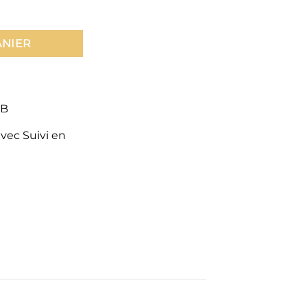
e
ANIER
CB
avec Suivi en