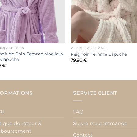
NOIRS COTON
PEIGNOIRS FEMME
noir de Bain Femme Moelleux
Peignoir Femme Capuche
 Capuche
79,90
€
0
€
FORMATIONS
SERVICE CLIENT
VU
FAQ
itique de retour &
Suivre ma commande
boursement
Contact