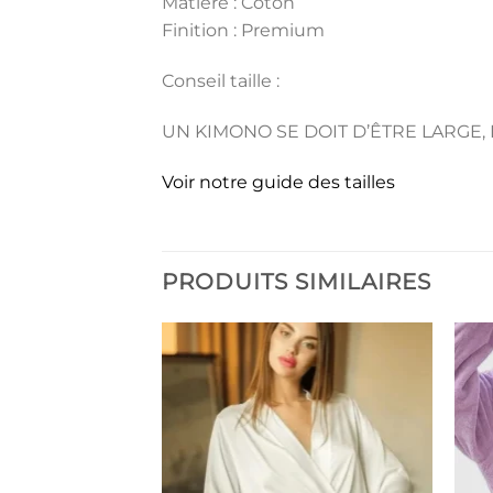
Matière : Coton
Finition : Premium
Conseil taille :
UN KIMONO SE DOIT D’ÊTRE LARGE, 
Voir notre guide des tailles
PRODUITS SIMILAIRES
Ajouter
Ajouter
à la liste
à la liste
de
de
souhaits
souhaits