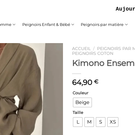
Aujourd'hui
Homme
Peignoirs Enfant & Bébé
Peignoirs par matière
ACCUEIL
/
PEIGNOIRS PAR 
PEIGNOIRS COTON
Kimono Ensem
Ajouter
à la liste
de
souhaits
64,90
€
Couleur
Beige
Taille
L
M
S
XS