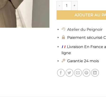
quantité de Kimono Ensembl
AJOUTER AU P
Atelier du Peignoir
Paiement sécurisé 
ı
ı
Livraison En France 
ligne
Garantie 24 mois