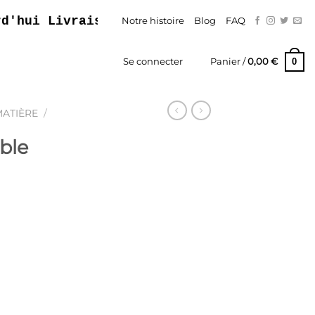
 Livraison Gratuite – Paiement En Trois F
Notre histoire
Blog
FAQ
0
Se connecter
Panier /
0,00
€
MATIÈRE
/
ble