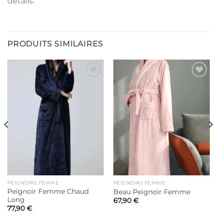
détails.
PRODUITS SIMILAIRES
Ajouter
Ajouter
à la liste
à la liste
de
de
souhaits
souhaits
PEIGNOIRS FEMME
PEIGNOIRS FEMME
Peignoir Femme Chaud
Beau Peignoir Femme
Long
67,90
€
77,90
€