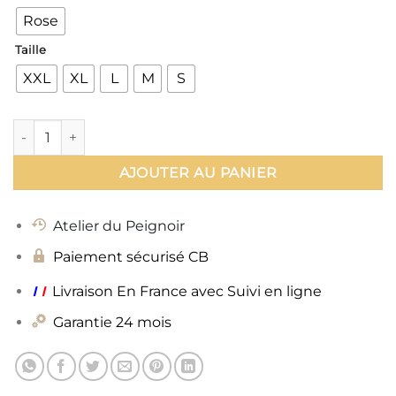
Rose
Taille
XXL
XL
L
M
S
quantité de Kimono Dubai
AJOUTER AU PANIER
Atelier du Peignoir
Paiement sécurisé CB
ı
ı
Livraison En France avec Suivi en ligne
Garantie 24 mois