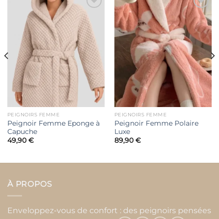
Ajouter
Ajouter
à la liste
à la liste
de
de
souhaits
souhaits
PEIGNOIRS FEMME
PEIGNOIRS FEMME
Peignoir Femme Eponge à
Peignoir Femme Polaire
Capuche
Luxe
49,90
€
89,90
€
À PROPOS
Enveloppez-vous de confort : des peignoirs pensées