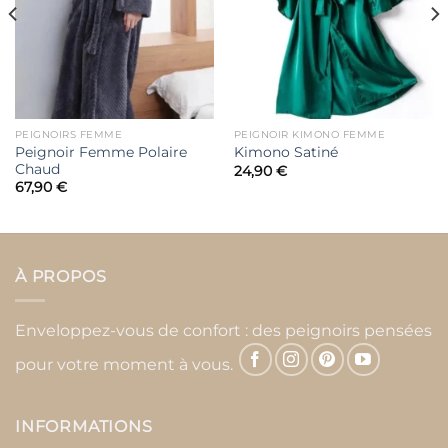
PEIGNOIRS FEMME
PEIGNOIR KIMONO FEMME
Peignoir Femme Polaire
Kimono Satiné
Chaud
24,90
€
67,90
€
À PROPOS
Enveloppez-vous de confort : des peignoirs pensées
pour votre moment à vous.
INFORMATIONS