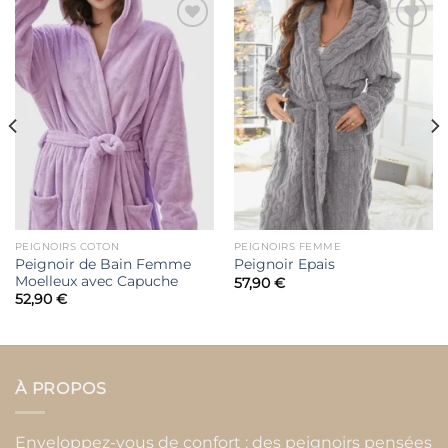
Ajouter
Ajouter
à la liste
à la liste
de
de
souhaits
souhaits
PEIGNOIRS COTON
PEIGNOIRS FEMME
Peignoir de Bain Femme
Peignoir Epais
Moelleux avec Capuche
57,90
€
52,90
€
À PROPOS
Enveloppez-vous de confort : des peignoirs pensées