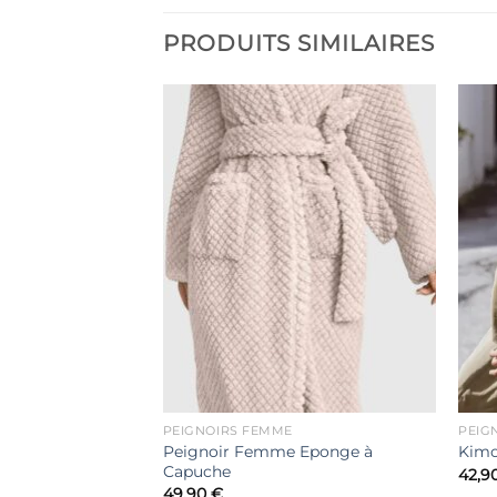
PRODUITS SIMILAIRES
Ajouter
Ajouter
à la liste
à la liste
de
de
souhaits
souhaits
PEIGNOIRS FEMME
PEIG
Peignoir Femme Eponge à
 Court Eponge
Kimo
Capuche
42,9
49,90
€