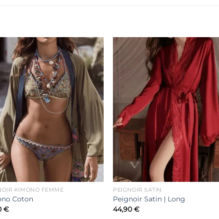
Ajouter
Ajout
à la liste
à la li
de
de
souhaits
souha
NOIR KIMONO FEMME
PEIGNOIR SATIN
no Coton
Peignoir Satin | Long
0
€
44,90
€