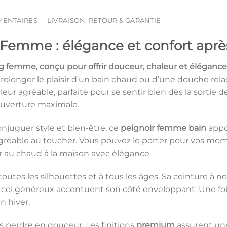
MENTAIRES
LIVRAISON, RETOUR & GARANTIE
 Femme : élégance et confort aprè
ong femme
, conçu pour offrir douceur, chaleur et éléganc
r prolonger le plaisir d’un bain chaud ou d’une douche rel
aleur agréable, parfaite pour se sentir bien dès la sortie
couverture maximale.
juguer style et bien-être, ce
peignoir femme bain
appo
agréable au toucher. Vous pouvez le porter pour vos m
r au chaud à la maison avec élégance.
toutes les silhouettes et à tous les âges. Sa ceinture à 
col généreux accentuent son côté enveloppant. Une fois 
n hiver.
ans perdre en douceur. Les finitions
premium
assurent une