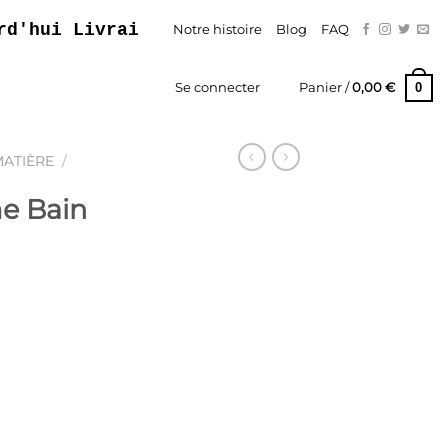
 Livraison Gratuite – Paiement En Trois F
Notre histoire
Blog
FAQ
0
Se connecter
Panier /
0,00
€
MATIÈRE
/
e Bain