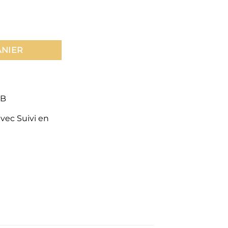
Bain Long
ANIER
CB
avec Suivi en