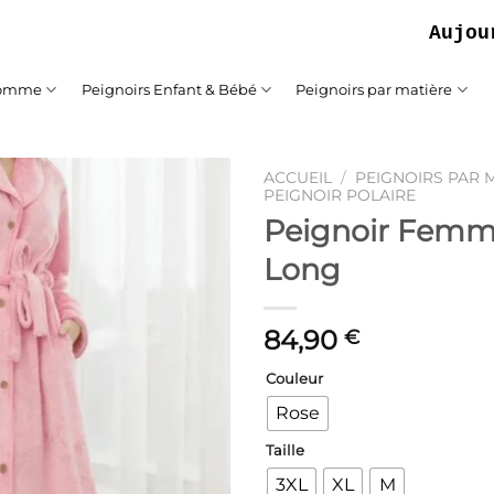
Aujourd'hui
Homme
Peignoirs Enfant & Bébé
Peignoirs par matière
ACCUEIL
/
PEIGNOIRS PAR 
PEIGNOIR POLAIRE
Peignoir Femm
Ajouter
à la liste
Long
de
souhaits
84,90
€
Couleur
Rose
Taille
3XL
XL
M