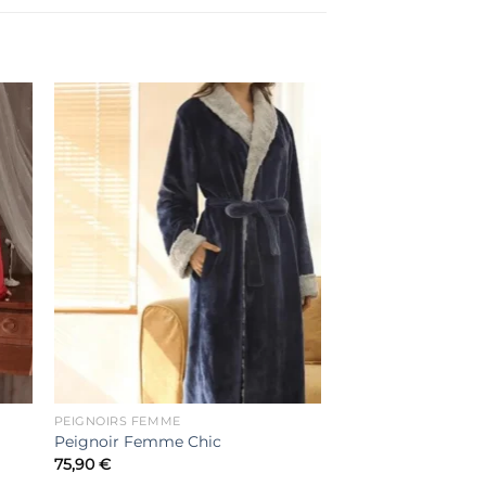
er
Ajouter
ste
à la liste
de
its
souhaits
PEIGNOIRS FEMME
Peignoir Femme Chic
75,90
€