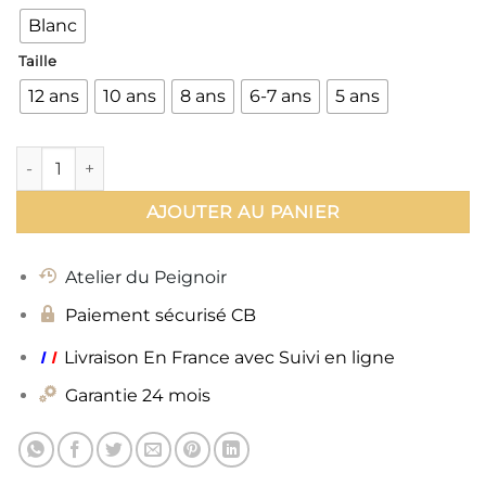
Blanc
Taille
12 ans
10 ans
8 ans
6-7 ans
5 ans
quantité de Peignoir Enfant Polaire
AJOUTER AU PANIER
Atelier du Peignoir
Paiement sécurisé CB
ı
ı
Livraison En France avec Suivi en ligne
Garantie 24 mois