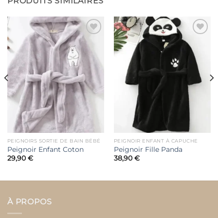
PRODUITS SIMILAIRES
Ajouter
Ajouter
à la liste
à la liste
de
de
souhaits
souhaits
PEIGNOIRS SORTIE DE BAIN BÉBÉ
PEIGNOIR ENFANT À CAPUCHE
Peignoir Enfant Coton
Peignoir Fille Panda
29,90
€
38,90
€
À PROPOS