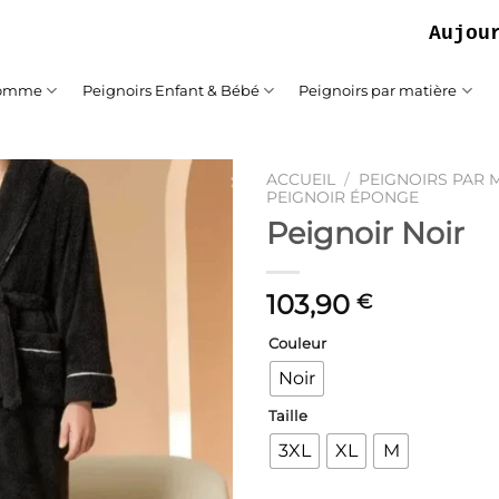
Aujourd'hui
Homme
Peignoirs Enfant & Bébé
Peignoirs par matière
ACCUEIL
/
PEIGNOIRS PAR 
PEIGNOIR ÉPONGE
Peignoir Noir
Ajouter
à la liste
de
souhaits
103,90
€
Couleur
Noir
Taille
3XL
XL
M