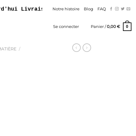
 Livraison Gratuite – Paiement En Trois F
Notre histoire
Blog
FAQ
0
Se connecter
Panier /
0,00
€
MATIÈRE
/