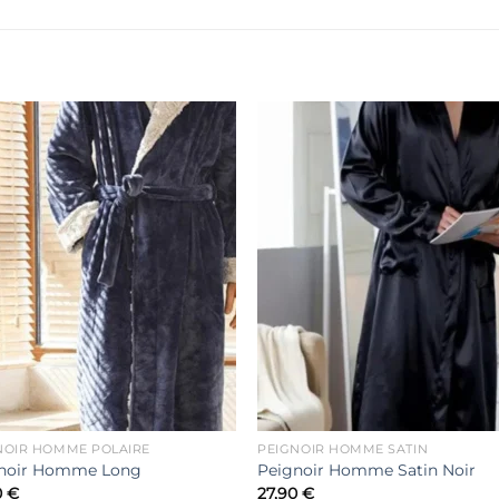
Ajouter
Ajout
à la liste
à la li
de
de
souhaits
souha
NOIR HOMME POLAIRE
PEIGNOIR HOMME SATIN
noir Homme Long
Peignoir Homme Satin Noir
0
€
27,90
€