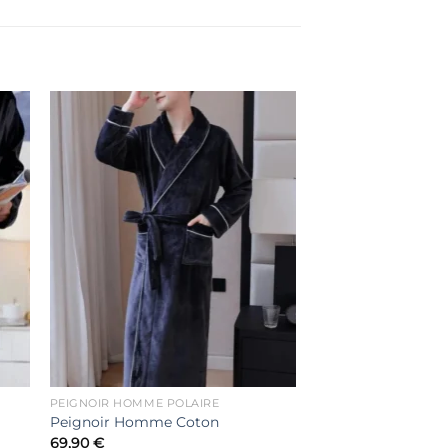
er
Ajouter
ste
à la liste
de
its
souhaits
PEIGNOIR HOMME POLAIRE
Peignoir Homme Coton
69,90
€