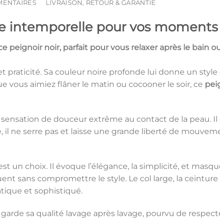
MENTAIRES
LIVRAISON, RETOUR & GARANTIE
nce intemporelle pour vos moments
 ce
peignoir noir
, parfait pour vous relaxer après le bain
et praticité. Sa couleur noire profonde lui donne un style
ous aimiez flâner le matin ou cocooner le soir, ce
pei
une sensation de douceur extrême au contact de la peau. I
, il ne serre pas et laisse une grande liberté de mouvem
’est un choix. Il évoque l’élégance, la simplicité, et mas
ent sans compromettre le style. Le col large, la ceinture
atique et sophistiqué.
 et garde sa qualité lavage après lavage, pourvu de respec