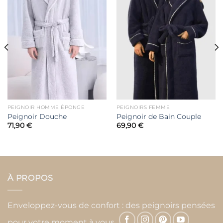
Ajouter
Ajouter
à la liste
à la liste
de
de
souhaits
souhaits
PEIGNOIR HOMME ÉPONGE
PEIGNOIRS FEMME
Peignoir Douche
Peignoir de Bain Couple
71,90
€
69,90
€
À PROPOS
Enveloppez-vous de confort : des peignoirs pensées
pour votre moment à vous.