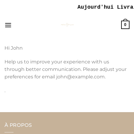
Passer
Aujourd'hui Livrai
au
contenu
0
Hi
John
Help us to improve your experience with us
through better communication. Please adjust your
preferences for email
john@example.com
.
.
À PROPOS